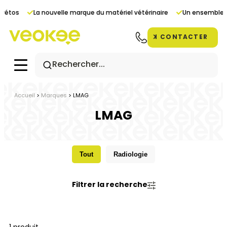
Panneau de gestion des cookies
 vétos
La nouvelle marque du matériel vétérinaire
Un ensemble d
CONTACTER
Accueil
>
Marques
>
LMAG
LMAG
Tout
Radiologie
Filtrer la recherche