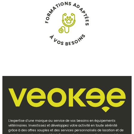
N
S
O
A
I
T
D
A
A
M
P
R
T
O
É
E
F
S
S
À
N
V
I
O
O
S
S
E
B
L’expertise d’une marque au service de vos besoins en équipements
vétérinaires. Investissez et développez votre activité en toute sérénité
grâce à des offres souples et des services personnalisés de location et de