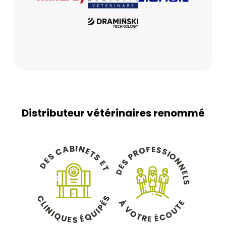
Distributeur vétérinaires renommé
B
I
N
A
E
F
S
O
C
E
S
R
T
I
O
P
S
S
N
E
S
E
D
N
E
T
D
E
L
S
C
S
À
É
E
L
T
P
I
V
N
U
I
U
O
I
O
Q
Q
É
T
C
É
U
R
E
E
S