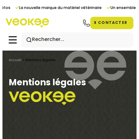
Panneau de gestion des cookies
étos
La nouvelle marque du matériel vétérinaire
Un ensemble de 
CONTACTER
Accueil
>
Mentions légales
Mentions légales