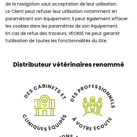
de la navigation vaut acceptation de leur utilisation.
Le Client peut refuser leur utilisation notamment en
paramétrant son équipement. Il peut également effacer
les cookies dans les paramètres de son équipement.
En cas de refus des traceurs, VEOKEE ne peut garantir
l’utilisation de toutes les fonctionnalités du Site.
Distributeur vétérinaires renommé
B
I
N
A
E
F
S
O
C
E
S
R
T
I
O
P
S
S
N
E
S
E
D
N
E
T
D
E
L
S
C
S
À
É
E
L
T
P
I
V
N
U
I
U
O
I
O
Q
Q
É
T
C
É
U
R
E
E
S
N
S