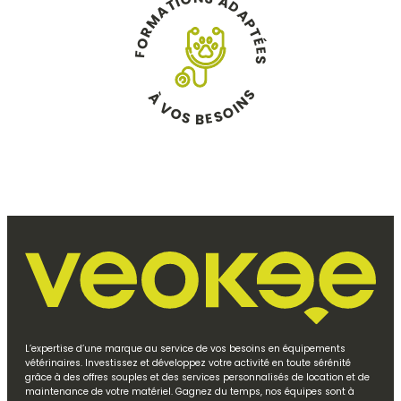
O
A
I
T
D
A
A
M
P
R
T
O
É
E
F
S
S
À
N
V
I
O
O
S
S
E
B
L’expertise d’une marque au service de vos besoins en équipements
vétérinaires. Investissez et développez votre activité en toute sérénité
grâce à des offres souples et des services personnalisés de location et de
maintenance de votre matériel. Gagnez du temps, nos équipes sont à