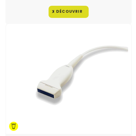
résolution élevée, pour une visualisation claire des structures
internes.
DÉCOUVRIR