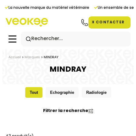
Panneau de gestion des cookies
a nouvelle marque du matériel vétérinaire
Un ensemble de services
CONTACTER
Accueil
>
Marques
>
MINDRAY
MINDRAY
Tout
Echographie
Radiologie
Filtrer la recherche