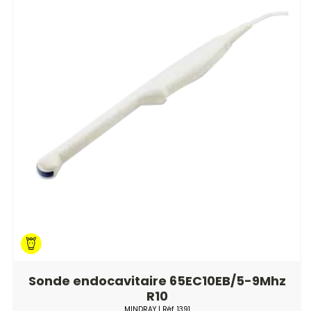
Sonde endocavitaire 65EC10EB/5-9Mhz
R10
MINDRAY
| Réf.
1391