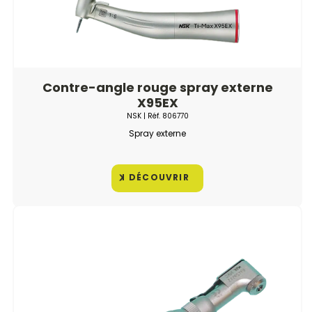
Contre-angle rouge spray externe
X95EX
NSK
| Réf.
806770
Spray externe
DÉCOUVRIR