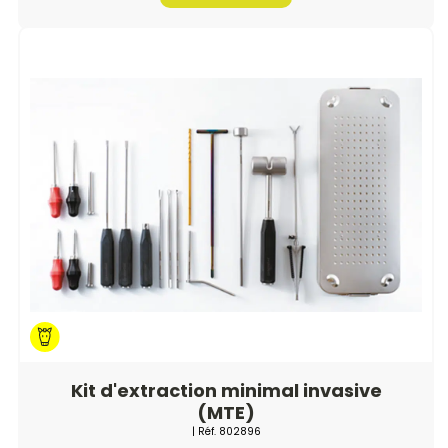
Kit d'extraction minimal invasive
(MTE)
| Réf.
802896