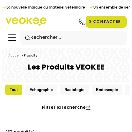
Panneau de gestion des cookies
 nouvelle marque du matériel vétérinaire
Un ensemble de services a
CONTACTER
Accueil
>
Produits
Les Produits VEOKEE
Tout
Echographie
Radiologie
Endoscopie
A
Filtrer la recherche