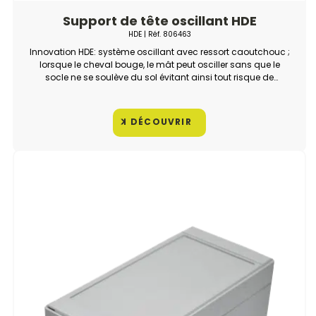
Support de tête oscillant HDE
HDE
| Réf.
806463
Innovation HDE: système oscillant avec ressort caoutchouc ;
lorsque le cheval bouge, le mât peut osciller sans que le
socle ne se soulève du sol évitant ainsi tout risque de
blessure pour le praticien et le cheval. Cette oscillation
procure au cheval une liberté de mouvement sans gêner le
praticien durant l'intervention.
DÉCOUVRIR