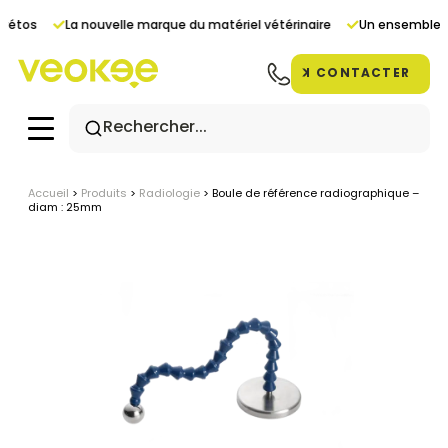
Panneau de gestion des cookies
vétos
La nouvelle marque du matériel vétérinaire
Un ensemble de
CONTACTER
Accueil
>
Produits
>
Radiologie
>
Boule de référence radiographique –
diam : 25mm