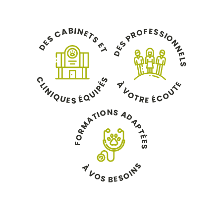
B
I
N
A
E
F
S
O
C
E
S
R
T
I
O
P
S
S
N
E
S
E
D
N
E
T
D
E
L
S
C
S
À
É
E
L
T
P
I
V
N
U
I
U
O
I
O
Q
Q
É
T
C
É
U
R
E
E
S
N
S
O
A
I
T
D
A
A
M
P
R
T
O
É
E
F
S
S
À
N
V
I
O
O
S
S
E
B