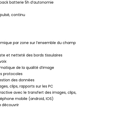
ack batterie 5h d’autonomie
 pulsé, continu
namique par zone sur l’ensemble du champ
te et netteté des bords tissulaires
voix
matique de la qualité d’image
es protocoles
 gestion des données
ges, clips, rapports sur les PC
active avec le transfert des images, clips,
éléphone mobile (android, IOS)
à découvrir