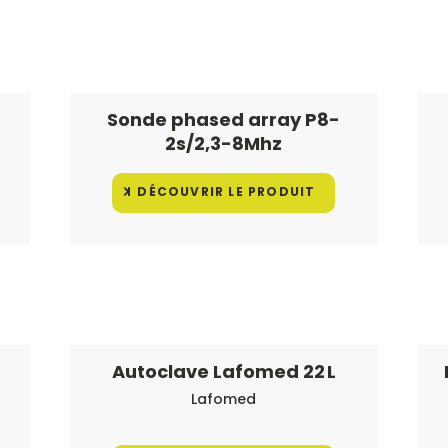
Sonde phased array P8-
2s/2,3-8Mhz
DÉCOUVRIR LE PRODUIT
Autoclave Lafomed 22 L
Lafomed