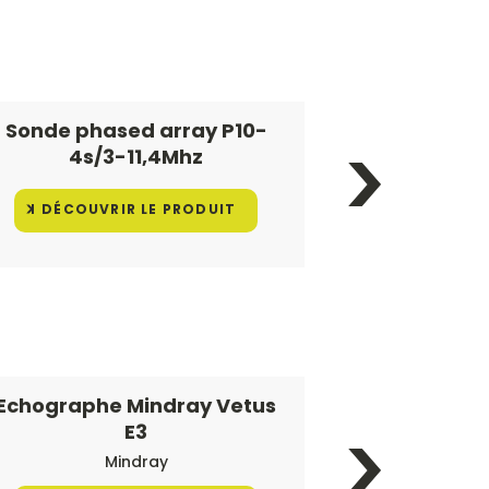
Sonde phased array P10-
Sonde ph
4s/3-11,4Mhz
2s/1
DÉCOUVRIR LE PRODUIT
DÉCOUV
Echographe Mindray Vetus
Thermolav
E3
Nettoyage & 
haute
Mindray