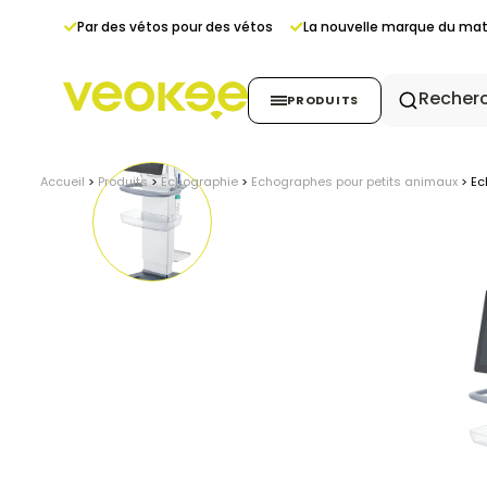
Panneau de gestion des cookies
Par des vétos pour des vétos
La nouvelle marque du maté
PRODUITS
Accueil
>
Produits
>
Echographie
>
Echographes pour petits animaux
>
Ec
Echographie
Radiologie
Endoscopie
Anesthésie & Monitor
Stérilisation
Dentaire