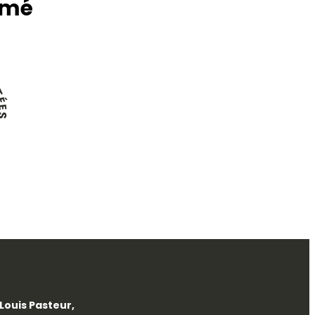
mmé
T
É
E
S
S
Louis Pasteur,