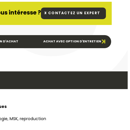
us intéresse ?
CONTACTEZ UN EXPERT
N D'ACHAT
ACHAT AVEC OPTION D'ENTRETIEN
ues
ogie, MSK, reproduction