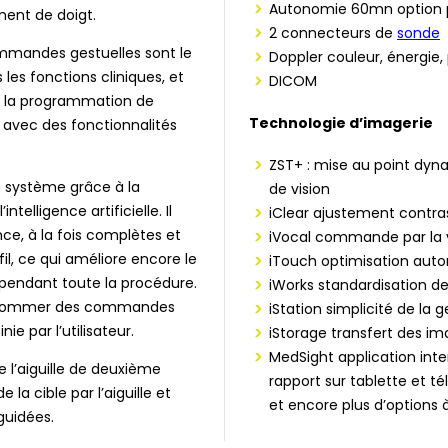
Autonomie 60mn option p
ment de doigt.
2 connecteurs de
sonde
ommandes gestuelles sont le
Doppler couleur, énergie,
 les fonctions cliniques, et
DICOM
s la programmation de
Technologie d’imagerie
s avec des fonctionnalités
ZST+ : mise au point dy
e système grâce à la
de vision
elligence artificielle. Il
iClear ajustement contras
e, à la fois complètes et
iVocal commande par la 
il, ce qui améliore encore le
iTouch optimisation auto
 pendant toute la procédure.
iWorks standardisation d
 renommer des commandes
iStation simplicité de la
e par l’utilisateur.
iStorage transfert des ima
MedSight application inter
e l’aiguille de deuxième
rapport sur tablette et t
a cible par l’aiguille et
et encore plus d’options 
guidées.