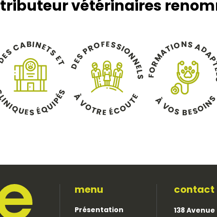
stributeur vétérinaires reno
B
E
F
I
N
S
N
S
A
O
O
S
A
C
E
I
R
T
I
T
D
O
P
A
S
S
A
N
E
S
M
E
P
D
N
E
T
R
D
E
O
L
F
S
C
S
À
É
E
L
À
T
P
I
N
N
V
U
I
V
U
I
I
O
O
O
Q
Q
O
É
T
É
C
S
U
S
R
E
E
E
B
S
menu
contact
Présentation
138 Avenue 