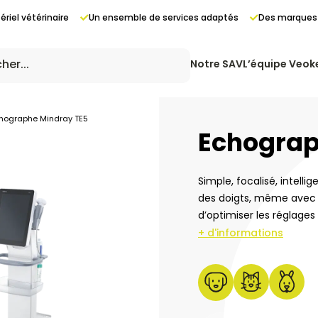
riel vétérinaire
Un ensemble de services adaptés
Des marques 
Notre SAV
L’équipe Veok
hographe Mindray TE5
Echograp
Simple, focalisé, intellig
des doigts, même avec d
d’optimiser les réglages
ing
+ d'informations