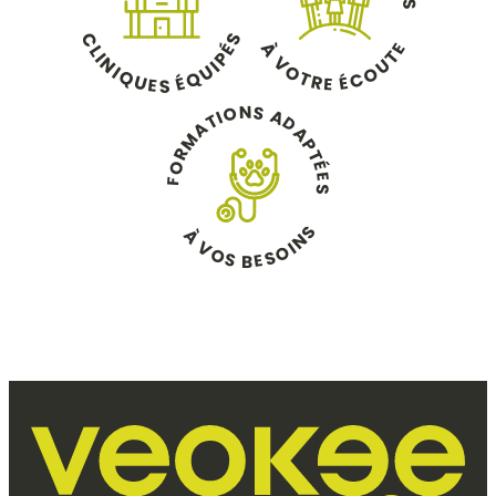
S
C
S
À
É
E
L
T
P
I
V
N
U
I
U
O
I
O
Q
Q
É
T
C
É
U
R
E
E
S
N
S
O
A
I
T
D
A
A
M
P
R
T
O
É
E
F
S
S
À
N
V
I
O
O
S
S
E
B