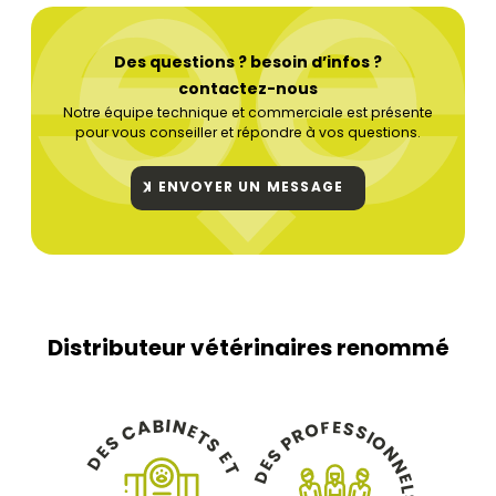
Des questions ? besoin d’infos ?
contactez-nous
Notre équipe technique et commerciale est présente
pour vous conseiller et répondre à vos questions.
ENVOYER UN MESSAGE
Distributeur vétérinaires renommé
B
I
N
A
E
F
S
O
C
E
S
R
T
I
O
P
S
S
N
E
S
E
D
N
E
T
D
E
L