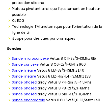
protection silicone
Plateau pivotant ainsi que l’ajustement en hauteur
possible
Kit ECG
Technologie TM anatomique pour l’orientation de la
ligne de tir
iScape pour des vues panoramiques
Sondes
Sonde microconvexe
Vetus 8 C11-3s/3-13Mhz R15
Sonde convexe
Vetus 8 C6-2s/1-6Mhz R60
Sonde linéaire
Vetus 8 L13-3s/3-13Mhz L40
Sonde linéaire
Vetus 8 L12-4s/4,4-13,5Mhz L38
Sonde phased
array Vetus 8 P4-2s/1,5-4,5Mhz
Sonde phased
array Vetus 8 P8-2s/2,3-8Mhz
Sonde phased
array Vetus 8 p10-4s/3-11,4Mhz
Sonde endorectale
Vetus 8 6LE5Vs/3,6-13,5Mhz L48