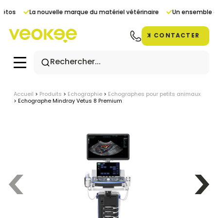
Panneau de gestion des cookies
étos
La nouvelle marque du matériel vétérinaire
Un ensemble de 
CONTACTER
Accueil
>
Produits
>
Echographie
>
Echographes pour petits animaux
>
Echographe Mindray Vetus 8 Premium