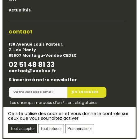
Actualités
contact
138 Avenue Louis Pasteur,
Z.I. du Planty
85607 Montaigu-Vendée CEDEX
02 51 48 81 33
contact@veokee.fr
S'inscrire à notre newsletter
S'INSCRIRE
Les champs marqués d’un
*
sont obligatoires
Ce site utilise des cookies et vous donne le contrôle sur
ceux que vous souhaitez activer
© 2026
Mentions légales
Veokee
Politique de confidentialité
Tout accepter
Tout refuser
Personnaliser
Plan du site