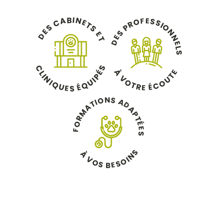
B
I
N
A
E
F
S
O
C
E
S
R
T
I
O
P
S
S
N
E
S
E
D
N
E
T
D
E
L
S
C
S
À
É
E
L
T
P
I
V
N
U
I
U
O
I
O
Q
Q
É
T
C
É
U
R
E
E
S
N
S
O
A
I
T
D
A
A
M
P
R
T
O
É
E
F
S
S
À
N
V
I
O
O
S
S
E
B