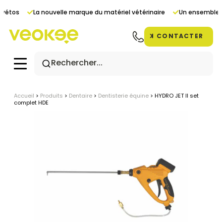
Panneau de gestion des cookies
vétos
La nouvelle marque du matériel vétérinaire
Un ensemble de
CONTACTER
Accueil
>
Produits
>
Dentaire
>
Dentisterie équine
>
HYDRO JET II set
complet HDE