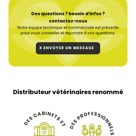
Des questions ? besoin d’infos ?
contactez-nous
Notre équipe technique et commerciale est présente
pour vous conseiller et répondre à vos questions.
ENVOYER UN MESSAGE
Distributeur vétérinaires renommé
B
I
N
A
E
F
S
O
C
E
S
R
T
I
O
P
S
S
N
E
S
E
D
N
E
T
D
E
L
S