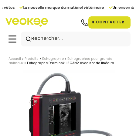
Panneau de gestion des cookies
s vétos
La nouvelle marque du matériel vétérinaire
Un ensemble 
CONTACTER
Accueil
>
Produits
>
Echographie
>
Echographes pour grands
animaux
>
Echographe Draminski ISCAN2 avec sonde linéaire