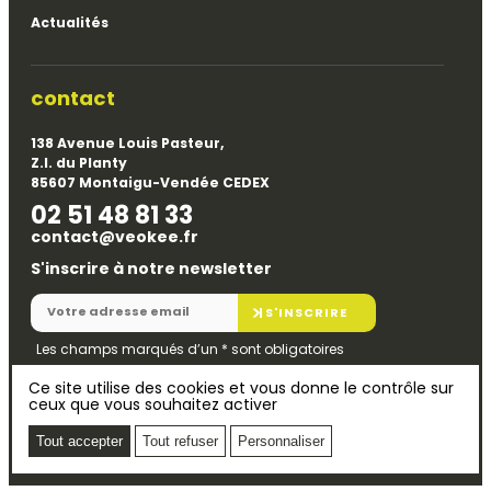
Actualités
contact
138 Avenue Louis Pasteur,
Z.I. du Planty
85607 Montaigu-Vendée CEDEX
02 51 48 81 33
contact@veokee.fr
S'inscrire à notre newsletter
S'INSCRIRE
Les champs marqués d’un
*
sont obligatoires
Ce site utilise des cookies et vous donne le contrôle sur
ceux que vous souhaitez activer
© 2026
Mentions légales
Veokee
Politique de confidentialité
Tout accepter
Tout refuser
Personnaliser
Plan du site