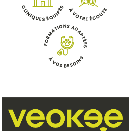
C
S
À
É
E
L
T
P
I
V
N
U
I
U
O
I
O
Q
Q
É
T
C
É
U
R
E
E
S
N
S
O
A
I
T
D
A
A
M
P
R
T
O
É
E
F
S
S
À
N
V
I
O
O
S
S
E
B