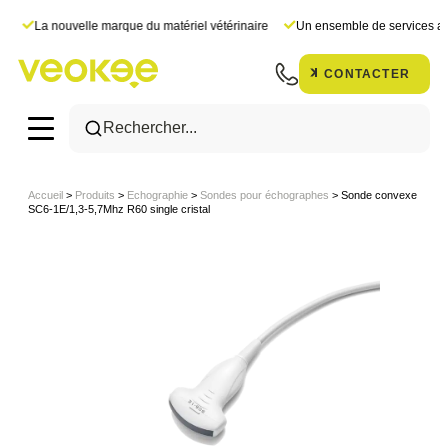
Panneau de gestion des cookies
s
La nouvelle marque du matériel vétérinaire
Un ensemble de services ad
CONTACTER
Accueil
>
Produits
>
Echographie
>
Sondes pour échographes
>
Sonde convexe
SC6-1E/1,3-5,7Mhz R60 single cristal