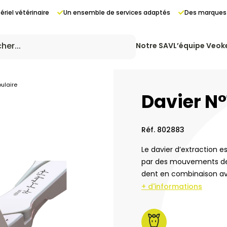
riel vétérinaire
Un ensemble de services adaptés
Des marques 
Notre SAV
L’équipe Veok
ulaire
Davier N°
Réf. 802883
Le davier d’extraction e
par des mouvements de 
ing
dent en combinaison av
+ d'informations