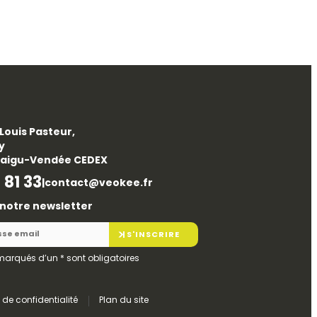
Louis Pasteur,
ty
taigu-Vendée CEDEX
 81 33
|
contact@veokee.fr
à notre newsletter
S'INSCRIRE
marqués d’un
*
sont obligatoires
e de confidentialité
Plan du site