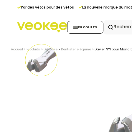
Panneau de gestion des cookies
Par des vétos pour des vétos
La nouvelle marque du maté
PRODUITS
Accueil
>
Produits
>
Dentaire
>
Dentisterie équine
>
Davier N°1 pour Mandib
Echographie
Radiologie
Endoscopie
Anesthésie & Monitor
Stérilisation
Dentaire