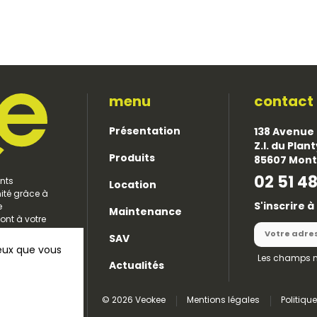
menu
contact
Présentation
138 Avenue 
Z.I. du Plan
Produits
85607 Mon
02 51 48
nts
Location
nité grâce à
S'inscrire 
e
Maintenance
ont à votre
 durables et
SAV
ceux que vous
Les champs 
Actualités
© 2026 Veokee
Mentions légales
Politiqu