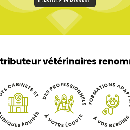
ENVOYER UN MESSAGE
stributeur vétérinaires reno
B
E
F
I
N
S
N
S
A
O
O
S
A
C
E
I
R
T
I
T
D
O
P
A
S
S
A
N
E
S
M
E
P
D
N
E
T
R
D
E
O
L
F
S
C
S
À
É
E
L
À
T
P
I
N
N
V
U
I
V
U
I
I
O
O
O
Q
Q
O
É
T
É
C
S
U
S
R
E
E
E
B
S