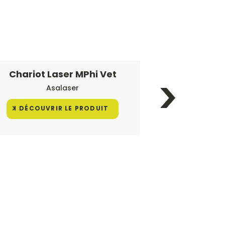
Chariot Laser MPhi Vet
Chariot
Asalaser
DÉCOUVRIR LE PRODUIT
DÉCOUV