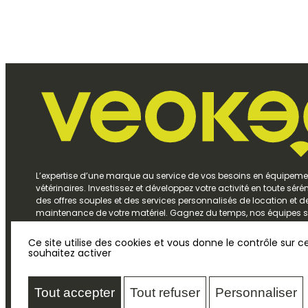
L’expertise d’une marque au service de vos besoins en équipeme
vétérinaires. Investissez et développez votre activité en toute séré
des offres souples et des services personnalisés de location et d
maintenance de votre matériel. Gagnez du temps, nos équipes s
écoute et vous accompagnent pour trouver des solutions claires,
au meilleur rapport qualité-prix.
Ce site utilise des cookies et vous donne le contrôle sur 
souhaitez activer
Tout accepter
Tout refuser
Personnaliser