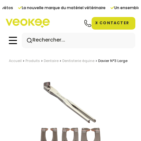
Panneau de gestion des cookies
 vétos
La nouvelle marque du matériel vétérinaire
Un ensemble d
CONTACTER
Accueil
>
Produits
>
Dentaire
>
Dentisterie équine
>
Davier N°3 Large