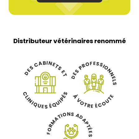
Distributeur vétérinaires renommé
B
I
N
A
E
F
S
O
C
E
S
R
T
I
O
P
S
S
N
E
S
E
D
N
E
T
D
E
L
S
C
S
À
É
E
L
T
P
I
V
N
U
I
U
O
I
O
Q
Q
É
T
C
É
U
R
E
E
S
N
S
O
A
I
T
D
A
A
M
P
R
T
O
É
E
F
S