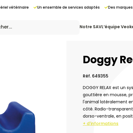
riel vétérinaire
Un ensemble de services adaptés
Des marques 
Notre SAV
L’équipe Veok
Doggy Re
Réf. 649355
DOGGY RELAX est un sy
gouttière en mousse, p
ing
l'animal latéralement en
côté. Radio-transparent,
dorso-ventrale, en posit
+ d'informations