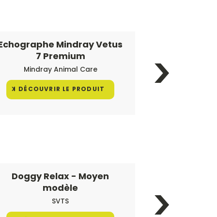
Echographe Mindray Vetus
Echograph
7 Premium
Mindray Animal Care
Mindra
DÉCOUVRIR LE PRODUIT
DÉCOUV
Doggy Relax - Moyen
Doggy Re
modèle
SVTS