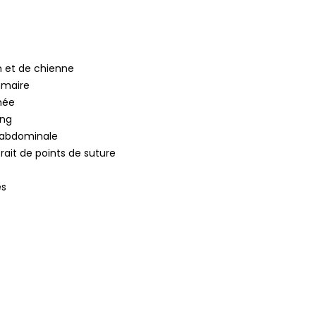
n et de chienne
maire
née
ang
 abdominale
rait de points de suture
es