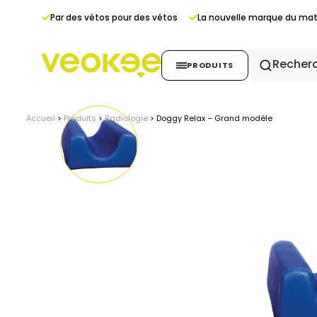
Panneau de gestion des cookies
Par des vétos pour des vétos
La nouvelle marque du maté
PRODUITS
Accueil
>
Produits
>
Radiologie
>
Doggy Relax – Grand modèle
Echographie
Radiologie
Endoscopie
Anesthésie & Monitor
Stérilisation
Dentaire