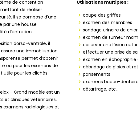
stème de contention
Utilisations multiples :
mettant de réaliser
coupe des griffes
urité. Il se compose d’une
examen des membres
e par une housse
sondage urinaire de chie
ité d’entretien.
examen de tumeur mam
ition dorso-ventrale, il
observer une lésion cuta
 assure une immobilisation
effectuer une prise de s
ansparente permet d’obtenir
examen en échographie
ité ou pour les examens de
débridage de plaies et ret
 utile pour les clichés
pansements
examens bucco-dentair
détartrage, etc…
 Relax – Grand modèle est un
 et cliniques vétérinaires,
 des examens
radiologiques
et