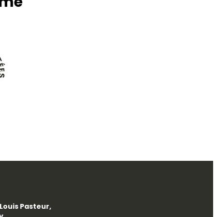
mmé
T
É
E
S
S
Louis Pasteur,
ty