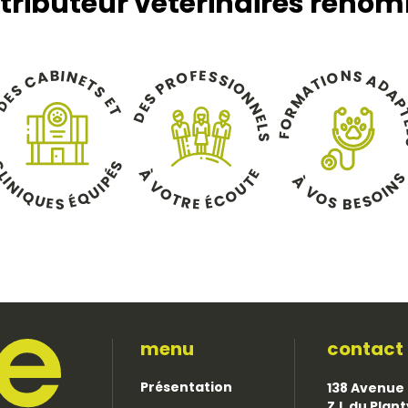
stributeur vétérinaires reno
B
E
F
I
N
S
N
S
A
O
O
S
A
C
E
I
R
T
I
T
D
O
P
A
S
S
A
N
E
S
M
E
P
D
N
E
T
R
D
E
O
L
F
S
C
S
À
É
E
L
À
T
P
I
N
N
V
U
I
V
U
I
I
O
O
O
Q
Q
O
É
T
É
C
S
U
S
R
E
E
E
B
S
menu
contact
Présentation
138 Avenue 
Z.I. du Plan