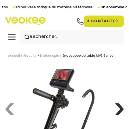
Panneau de gestion des cookies
tos
La nouvelle marque du matériel vétérinaire
Un ensemble de s
CONTACTER
Accueil
>
Produits
>
Endoscopie
>
Endoscope portable MVE Series