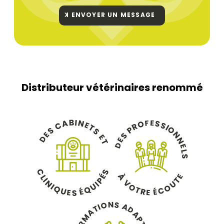
ENVOYER UN MESSAGE
Distributeur vétérinaires renommé
B
I
N
A
E
F
S
O
C
E
S
R
T
I
O
P
S
S
N
E
S
E
D
N
E
T
D
E
L
S
C
S
À
É
E
L
T
P
I
V
N
U
I
U
O
I
O
Q
Q
É
T
C
É
U
R
E
E
S
N
S
O
A
I
T
D
A
A
M
P