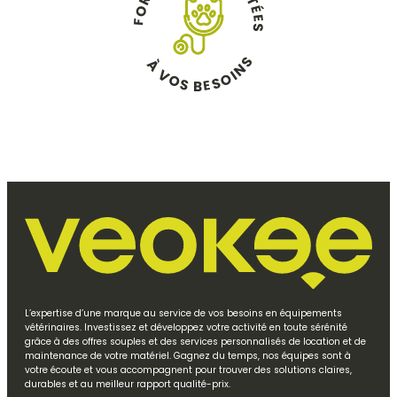
R
T
O
É
E
F
S
S
À
N
V
I
O
O
S
S
E
B
L’expertise d’une marque au service de vos besoins en équipements
vétérinaires. Investissez et développez votre activité en toute sérénité
grâce à des offres souples et des services personnalisés de location et de
maintenance de votre matériel. Gagnez du temps, nos équipes sont à
votre écoute et vous accompagnent pour trouver des solutions claires,
durables et au meilleur rapport qualité-prix.