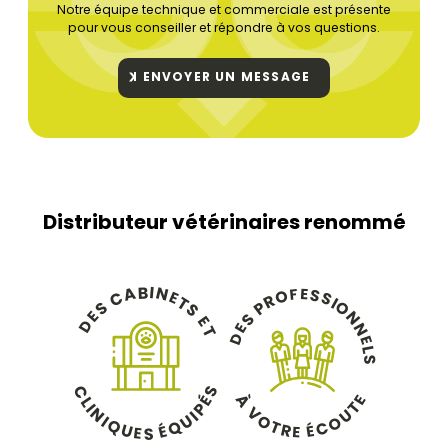
Notre équipe technique et commerciale est présente
pour vous conseiller et répondre à vos questions.
ENVOYER UN MESSAGE
Distributeur vétérinaires renommé
B
I
N
A
E
F
S
O
C
E
S
R
T
I
O
P
S
S
N
E
S
E
D
N
E
T
D
E
L
S
C
S
À
É
E
L
T
P
I
V
N
U
I
U
O
I
O
Q
Q
É
T
C
É
U
R
E
E
S