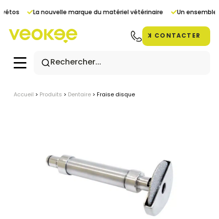
Panneau de gestion des cookies
vétos
La nouvelle marque du matériel vétérinaire
Un ensemble d
CONTACTER
Accueil
>
Produits
>
Dentaire
>
Fraise disque