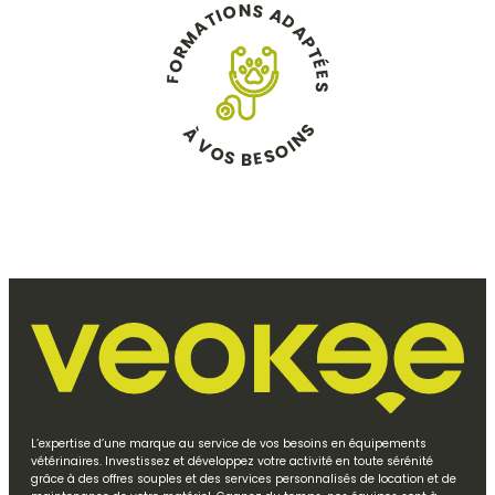
N
S
O
A
I
T
D
A
A
M
P
R
T
O
É
E
F
S
S
À
N
V
I
O
O
S
S
E
B
L’expertise d’une marque au service de vos besoins en équipements
vétérinaires. Investissez et développez votre activité en toute sérénité
grâce à des offres souples et des services personnalisés de location et de