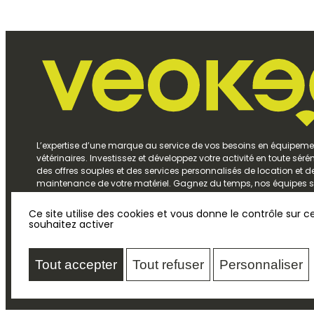
L’expertise d’une marque au service de vos besoins en équipeme
vétérinaires. Investissez et développez votre activité en toute séré
des offres souples et des services personnalisés de location et d
maintenance de votre matériel. Gagnez du temps, nos équipes s
écoute et vous accompagnent pour trouver des solutions claires,
au meilleur rapport qualité-prix.
Ce site utilise des cookies et vous donne le contrôle sur 
souhaitez activer
Tout accepter
Tout refuser
Personnaliser