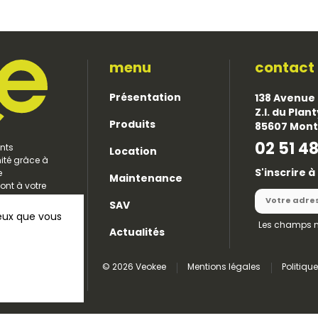
menu
contact
Présentation
138 Avenue 
Z.I. du Plan
Produits
85607 Mon
02 51 48
nts
Location
nité grâce à
S'inscrire 
e
Maintenance
ont à votre
 durables et
SAV
ceux que vous
Les champs 
Actualités
© 2026 Veokee
Mentions légales
Politiqu