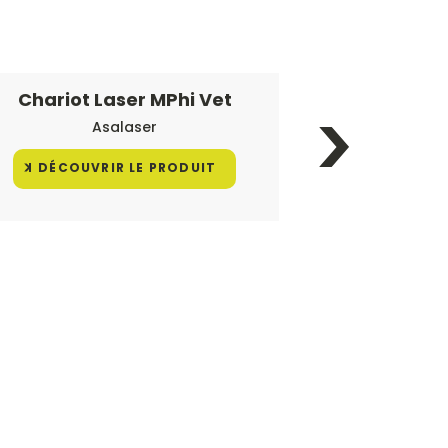
Chariot Laser MPhi Vet
Chariot
Asalaser
DÉCOUVRIR LE PRODUIT
DÉCOUV