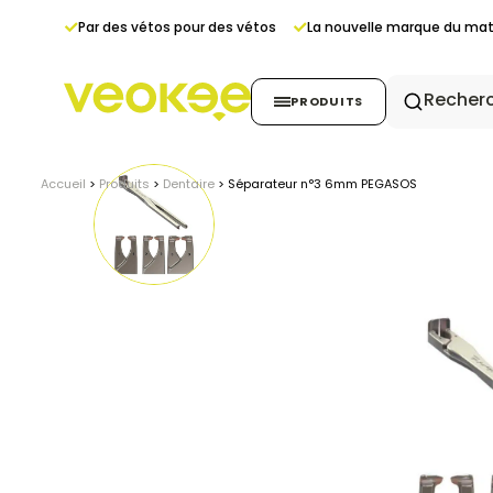
Panneau de gestion des cookies
Par des vétos pour des vétos
La nouvelle marque du maté
PRODUITS
Accueil
>
Produits
>
Dentaire
>
Séparateur n°3 6mm PEGASOS
Echographie
Radiologie
Endoscopie
Anesthésie & Monitor
Stérilisation
Dentaire