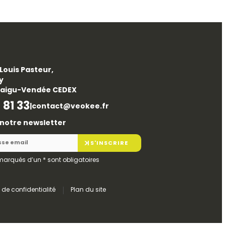
Louis Pasteur,
ty
taigu-Vendée CEDEX
 81 33
|
contact@veokee.fr
à notre newsletter
S'INSCRIRE
marqués d’un
*
sont obligatoires
e de confidentialité
Plan du site