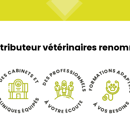
stributeur vétérinaires reno
B
E
F
I
N
S
N
S
A
O
O
S
A
C
E
I
R
T
I
T
D
O
P
A
S
S
A
N
E
S
M
E
P
D
N
E
T
R
D
E
O
L
F
S
C
S
À
É
E
L
À
T
P
I
N
N
V
U
I
V
U
I
I
O
O
O
Q
Q
O
É
T
É
C
S
U
S
R
E
E
E
B
S