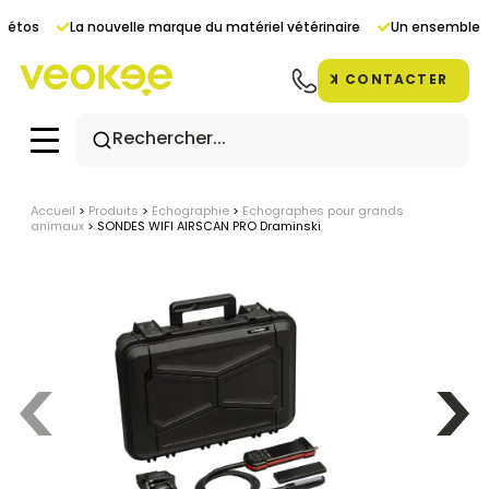
Panneau de gestion des cookies
vétos
La nouvelle marque du matériel vétérinaire
Un ensemble de
CONTACTER
Accueil
>
Produits
>
Echographie
>
Echographes pour grands
animaux
>
SONDES WIFI AIRSCAN PRO Draminski