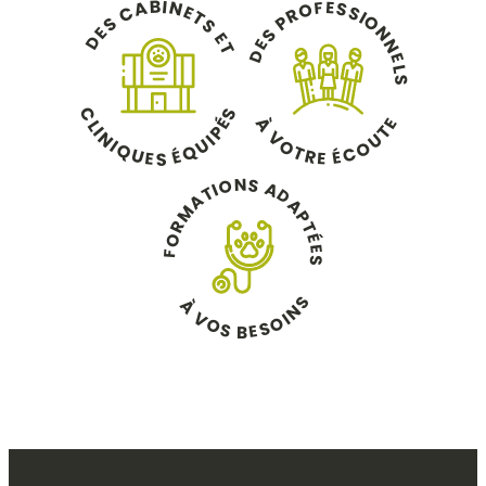
B
I
N
A
E
F
S
O
C
E
S
R
T
I
O
P
S
S
N
E
S
E
D
N
E
T
D
E
L
S
C
S
À
É
E
L
T
P
I
V
N
U
I
U
O
I
O
Q
Q
É
T
C
É
U
R
E
E
S
N
S
O
A
I
T
D
A
A
M
P
R
T
O
É
E
F
S
S
À
N
V
I
O
O
S
S
E
B